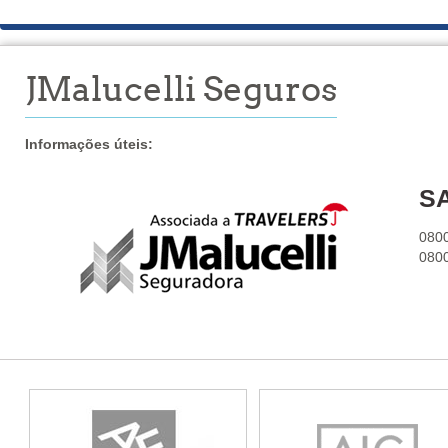
JMalucelli Seguros
Informações úteis:
S
080
0800