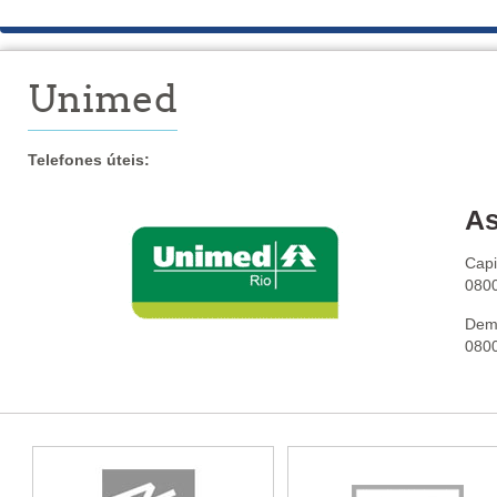
Unimed
Telefones úteis:
As
Capi
080
Dema
080